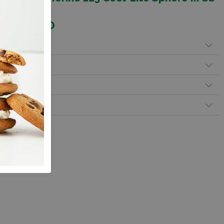
r IB0A56ZO
Betalen
 levering