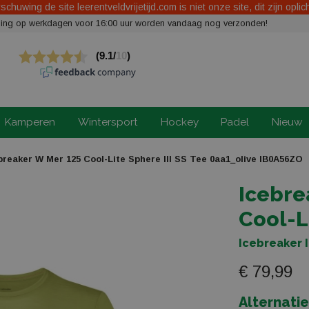
chuwing de site leerentveldvrijetijd.com is niet onze site, dit zijn oplic
elling op werkdagen voor 16:00 uur worden vandaag nog verzonden!
Kamperen
Wintersport
Hockey
Padel
Nieuw
reaker W Mer 125 Cool-Lite Sphere III SS Tee 0aa1_olive IB0A56ZO
Icebre
Cool-L
Icebreaker 
€ 79,99
Alternati