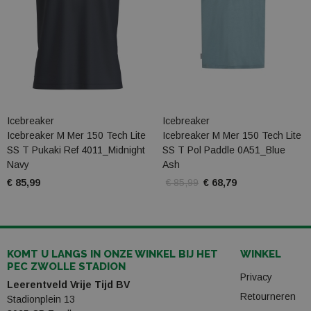
Icebreaker
Icebreaker
Icebreaker M Mer 150 Tech Lite
Icebreaker M Mer 150 Tech Lite
SS T Pukaki Ref 4011_Midnight
SS T Pol Paddle 0A51_Blue
Navy
Ash
€ 85,99
€ 85,99
€ 68,79
KOMT U LANGS IN ONZE WINKEL BIJ HET
WINKEL
PEC ZWOLLE STADION
Privacy
Leerentveld Vrije Tijd BV
Retourneren
Stadionplein 13