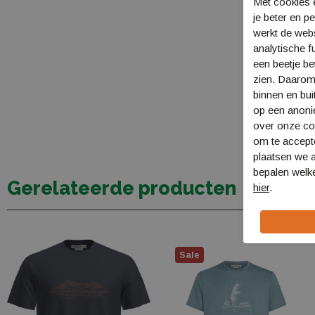
Met cookies e
je beter en p
werkt de web
analytische f
een beetje be
zien. Daarom
binnen en bui
op een anon
over onze coo
om te accept
plaatsen we a
bepalen welke
Gerelateerde producten
hier
.
Sale