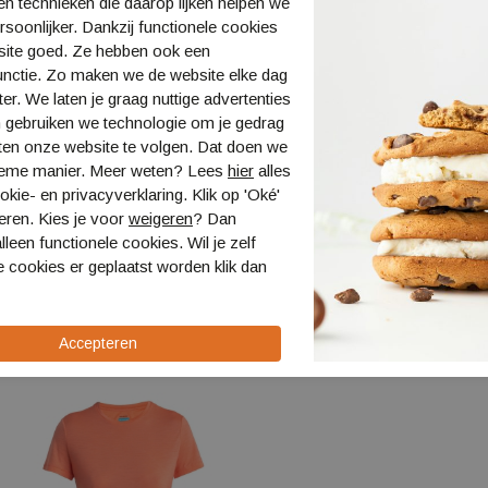
n technieken die daarop lijken helpen we
Tee
ersoonlijker. Dankzij functionele cookies
site goed. Ze hebben ook een
Icebreake
unctie. Zo maken we de website elke dag
Specificaties
ter. We laten je graag nuttige advertenties
 gebruiken we technologie om je gedrag
Bestellen en 
ten onze website te volgen. Dat doen we
ieme manier. Meer weten? Lees
hier
alles
Verzending en
kie- en privacyverklaring. Klik op 'Oké'
eren. Kies je voor
weigeren
? Dan
Retourneren
lleen functionele cookies. Wil je zelf
 cookies er geplaatst worden klik dan