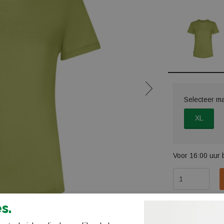
Selecteer m
XL
Voor 16:00 uur 
s.
Omschrijv
Icebreake