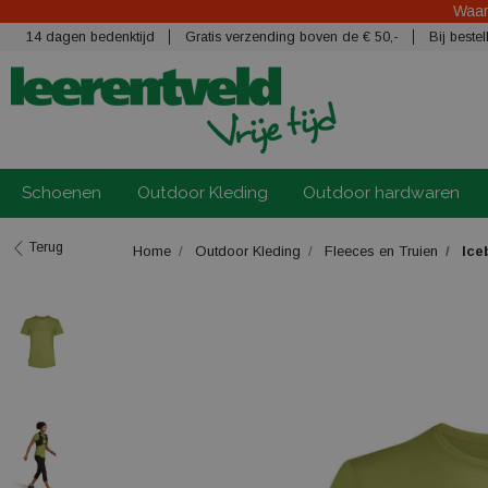
Waars
14 dagen bedenktijd
Gratis verzending boven de € 50,-
Bij best
Schoenen
Outdoor Kleding
Outdoor hardwaren
Terug
Home
Outdoor Kleding
Fleeces en Truien
Iceb