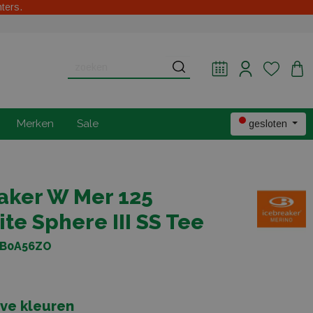
hters.
Merken
Sale
gesloten
aker W Mer 125
ite Sphere III SS Tee
IB0A56ZO
eve kleuren