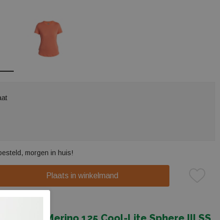
aat
besteld, morgen in huis!
Plaats in winkelmand
ing
r Women Merino 125 Cool-Lite Sphere III SS