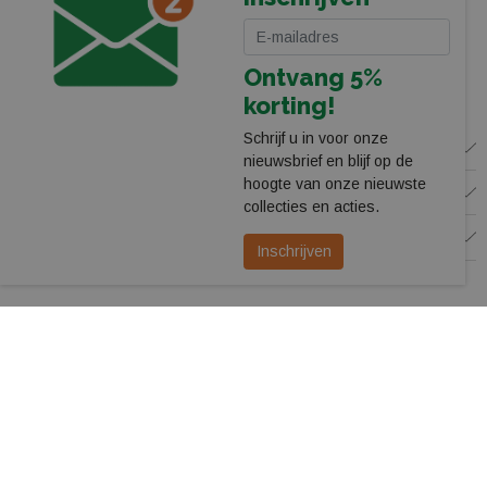
038-4550755
webshop@leerentveldvrijetijd.nl
Ontvang 5%
Bekijk onze winkel
korting!
Schrijf u in voor onze
WINKEL
nieuwsbrief en blijf op de
hoogte van onze nieuwste
KLANTENSERVICE
collecties en acties.
VOLG ONS
Inschrijven
© 2026 Leerentveld Vrijetijd
Privacy
Algemene Voorwaarden