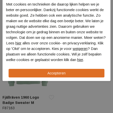
Fjällräven Ovik Cable
Fjällräven Ovik Knit
Met cookies en technieken die daarop lijken helpen we je
Knit Roller Neck W
Sweater W
beter en persoonlijker. Dankzij functionele cookies werkt de
F84793 614
F89941 356
website goed. Ze hebben ook een analytische functie. Zo
€ 239,99
€ 199,99
maken we de website elke dag een beetje beter. We laten je
graag nuttige advertenties zien. Daarom gebruiken we
technologie om je gedrag binnen en buiten onze website te
Sale
volgen. Dat doen we op een anonieme manier. Meer weten?
Lees
hier
alles over onze cookie- en privacyverklaring. Klik
op 'Oké' om te accepteren. Kies je voor
weigeren
? Dan
plaatsen we alleen functionele cookies. Wil je zelf bepalen
welke cookies er geplaatst worden klik dan
hier
.
Fjällräven 1960 Logo
Badge Sweater M
F87163