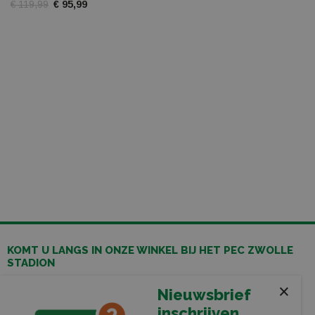
€ 119,99
€ 95,99
KOMT U LANGS IN ONZE WINKEL BIJ HET PEC ZWOLLE
STADION
Leerentveld Vrije Tijd BV
×
Nieuwsbrief
Stadionplein 13
inschrijven
8025 CP Zwolle