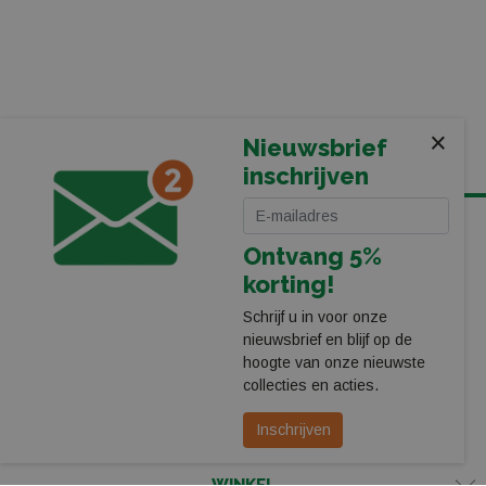
×
Nieuwsbrief
inschrijven
KOMT U LANGS IN ONZE WINKEL BIJ HET PEC ZWOLLE
Ontvang 5%
STADION
korting!
Leerentveld Vrije Tijd BV
Stadionplein 13
Schrijf u in voor onze
8025 CP Zwolle
nieuwsbrief en blijf op de
038-4550755
hoogte van onze nieuwste
webshop@leerentveldvrijetijd.nl
collecties en acties.
Bekijk onze winkel
Inschrijven
WINKEL