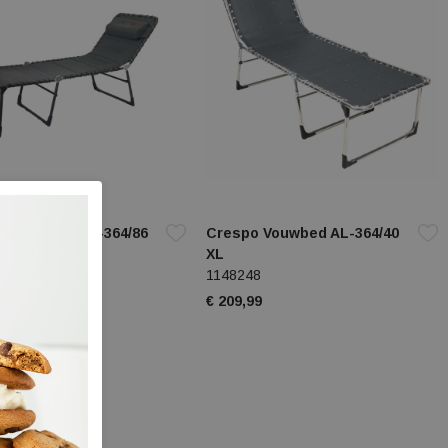
o Vouwbed AP-364/86
Crespo Vouwbed AL-364/40
-Deluxe
XL
34
1148248
99
€ 209,99