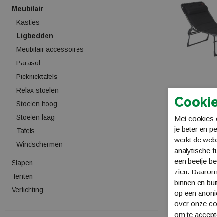
Meubilair
Kastjes
Ligbedden
Meubilair accessoires
Parasol
Picknicktafels
Relax stoelen
Cookie
Stoelen hoog
Crespo Vouwb
Stoelen laag
Met cookies e
XL Air-Deluxe
je beter en p
Tafels
1148236
werkt de web
Windschermen
€ 269,99
analytische f
een beetje be
Slapen
zien. Daarom
Tenten
binnen en bui
Verlichting
op een anon
over onze coo
om te accept