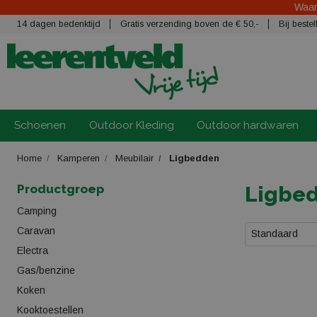
Waars
14 dagen bedenktijd
Gratis verzending boven de € 50,-
Bij best
Schoenen
Outdoor Kleding
Outdoor hardwaren
Home
Kamperen
Meubilair
Ligbedden
Productgroep
Ligbed
Camping
Caravan
Standaard
Electra
Gas/benzine
Koken
Kooktoestellen