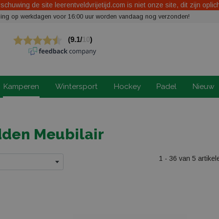
chuwing de site leerentveldvrijetijd.com is niet onze site, dit zijn oplic
elling op werkdagen voor 16:00 uur worden vandaag nog verzonden!
Kamperen
Wintersport
Hockey
Padel
Nieuw
den Meubilair
1 - 36 van 5 artikel