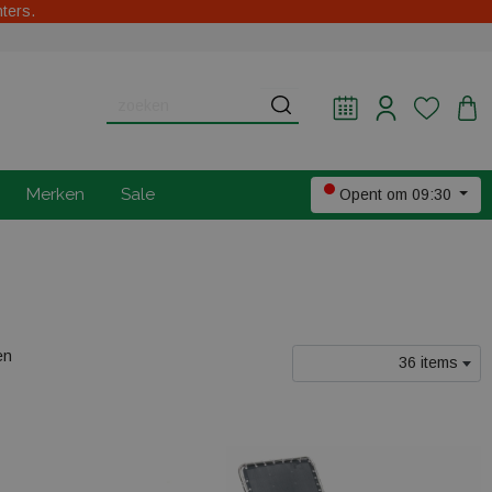
hters.
Merken
Sale
Opent om 09:30
en
36 items