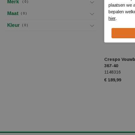
Merk
0
plaatsen we a
bepalen welke
Maat
0
hier
.
Kleur
0
Crespo Vouwb
367-40
1148316
€ 189,99