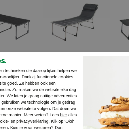
s.
ed AP-364/80
Crespo Vouwbed AL-
Cresp
n technieken die daarop lijken helpen we
364/40XL DLX
XL Air
ersoonlijker. Dankzij functionele cookies
1148231
11482
site goed. Ze hebben ook een
€ 249,99
€ 269,
unctie. Zo maken we de website elke dag
ter. We laten je graag nuttige advertenties
 gebruiken we technologie om je gedrag
ten onze website te volgen. Dat doen we
ieme manier. Meer weten? Lees
hier
alles
kie- en privacyverklaring. Klik op 'Oké'
eren. Kies je voor
weigeren
? Dan