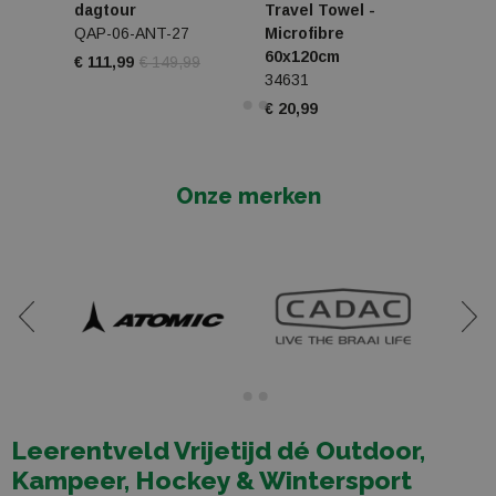
dagtour
Travel Towel -
Hat
QAP-06-ANT-27
Microfibre
2912
60x120cm
€ 111,99
€ 149,99
€ 54,
34631
€ 20,99
Onze merken
Leerentveld Vrijetijd dé Outdoor,
Kampeer, Hockey & Wintersport