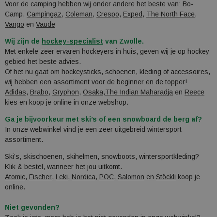
Voor de camping hebben wij onder andere het beste van:
Bo-
Camp
,
Campingaz
,
Coleman
,
Crespo
,
Exped
,
The North Face
,
Vango
en
Vaude
Wij zijn de
hockey-specialist
van Zwolle.
Met enkele zeer ervaren hockeyers in huis, geven wij je op hockey
gebied het beste advies.
Of het nu gaat om hockeysticks, schoenen, kleding of accessoires,
wij hebben een assortiment voor de beginner en de topper!
Adidas
,
Brabo
,
Gryphon
,
Osaka
,
The Indian Maharadja
en
Reece
kies en koop je online in onze webshop.
Ga je bijvoorkeur met ski’s of een snowboard de berg af?
In onze webwinkel vind je een zeer uitgebreid wintersport
assortiment.
Ski’s, skischoenen, skihelmen, snowboots, wintersportkleding?
Klik & bestel, wanneer het jou uitkomt.
Atomic
,
Fischer
,
Leki
,
Nordica
,
POC
,
Salomon
en
Stöckli
koop je
online.
Niet gevonden?