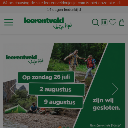
Waarschuwing de site leerentveldvrijetijd.com is niet onze site, dit zijn oplichters.
14 dagen bedenktijd