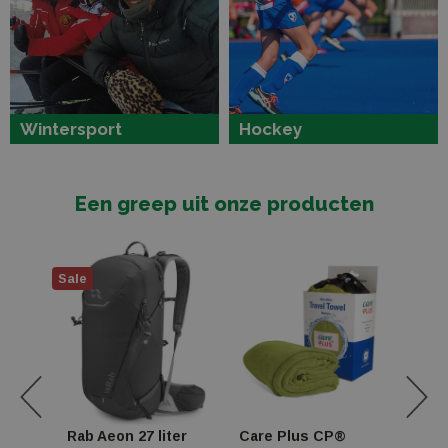
Wintersport
Hockey
Een greep uit onze producten
Sale
zak
Rab Aeon 27 liter
Care Plus CP®
Hatl