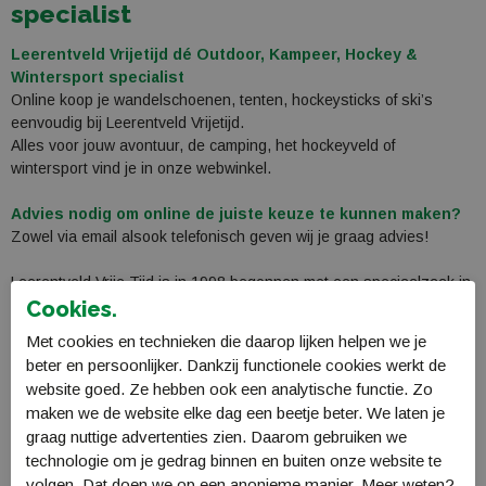
specialist
Leerentveld Vrijetijd dé Outdoor, Kampeer, Hockey &
Wintersport specialist
Online koop je wandelschoenen, tenten, hockeysticks of ski’s
eenvoudig bij Leerentveld Vrijetijd.
Alles voor jouw avontuur, de camping, het hockeyveld of
wintersport vind je in onze webwinkel.
Advies nodig om online de juiste keuze te kunnen maken?
Zowel via email alsook telefonisch geven wij je graag advies!
Leerentveld Vrije Tijd is in 1998 begonnen met een speciaalzaak in
Outdoor, Kamperen & Wintersport.
Cookies.
In 2014 zijn wij verhuisd naar een geweldige locatie, bij het PEC
Met cookies en technieken die daarop lijken helpen we je
stadion (IJsseldelta Stadion) te Zwolle.
beter en persoonlijker. Dankzij functionele cookies werkt de
Hier kun je alles bewonderen & aanschaffen wat je op onze
website goed. Ze hebben ook een analytische functie. Zo
website ziet staan.
maken we de website elke dag een beetje beter. We laten je
graag nuttige advertenties zien. Daarom gebruiken we
Wandelen
technologie om je gedrag binnen en buiten onze website te
Leerentveld Vrijetijd heeft 1 van de grootste collecties
volgen. Dat doen we op een anonieme manier. Meer weten?