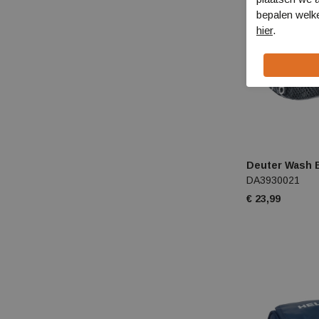
bepalen welke
hier
.
Deuter Wash B
DA3930021
€ 23,99