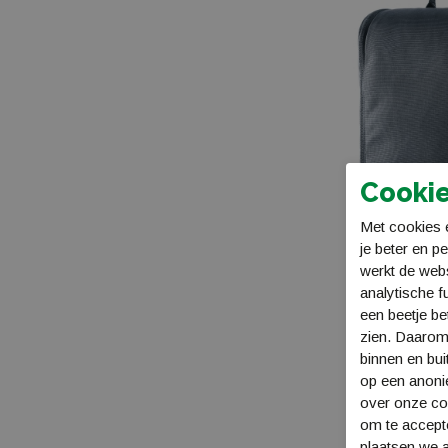
Cookie
Met cookies e
je beter en p
Deuter Wash C
werkt de web
Toilettas
analytische f
DA3930826
een beetje be
€ 43,99
zien. Daarom
binnen en bui
op een anon
over onze coo
om te accept
plaatsen we a