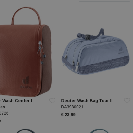
r Wash Center I
Deuter Wash Bag Tour II
tas
DA3930021
0726
€ 23,99
9