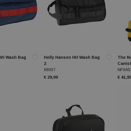
 HH Wash Bag
Helly Hansen HH Wash Bag
The No
2
Canist
68007
NF0A5
€ 29,99
€ 41,9