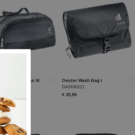
 Wash Bag Tour III
Deuter Wash Bag I
0121
DA3930221
9
€ 25,99