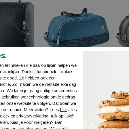
s.
n technieken die daarop lijken helpen we
ersoonlijker. Dankzij functionele cookies
enter II
Deuter Wash Bag Tour III
Deuter
site goed. Ze hebben ook een
DA3930121
DA393
unctie. Zo maken we de website elke dag
ter. We laten je graag nuttige advertenties
€ 25,99
€ 25,9
 gebruiken we technologie om je gedrag
ten onze website te volgen. Dat doen we
ieme manier. Meer weten? Lees
hier
alles
kie- en privacyverklaring. Klik op 'Oké'
eren. Kies je voor
weigeren
? Dan
lleen functionele cookies. Wil je zelf