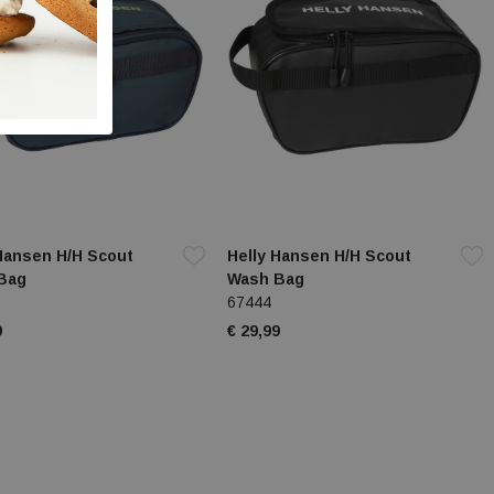
Hansen H/H Scout
Helly Hansen H/H Scout
Bag
Wash Bag
67444
9
€ 29,99