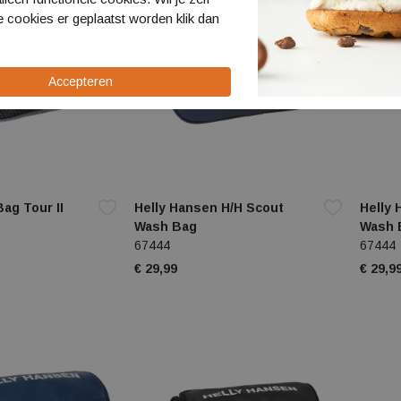
 cookies er geplaatst worden klik dan
ag Tour II
Helly Hansen H/H Scout
Helly 
Wash Bag
Wash 
67444
67444
€ 29,99
€ 29,9