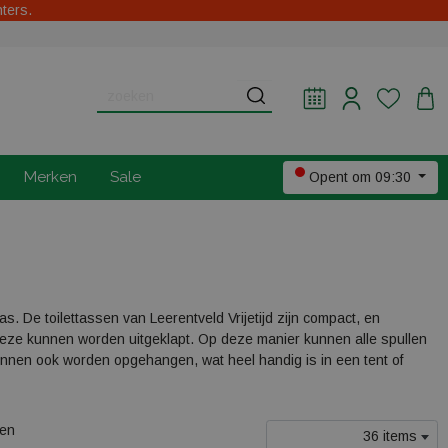
hters.
Merken
Sale
Opent om 09:30
as. De toilettassen van Leerentveld Vrijetijd zijn compact, en
deze kunnen worden uitgeklapt. Op deze manier kunnen alle spullen
nnen ook worden opgehangen, wat heel handig is in een tent of
len
36 items