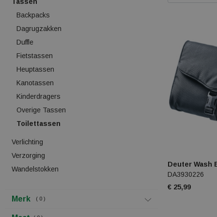
Tassen
Backpacks
Dagrugzakken
Duffle
Fietstassen
Heuptassen
Kanotassen
Kinderdragers
Overige Tassen
Toilettassen
Verlichting
Verzorging
Deuter Wash B
Wandelstokken
DA3930226
€ 25,99
Merk
0