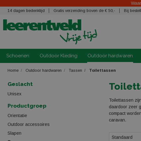
Waars
14 dagen bedenktijd
Gratis verzending boven de € 50,-
Bij best
Schoenen
Outdoor Kleding
Outdoor hardwaren
Home
Outdoor hardwaren
Tassen
Toilettassen
Geslacht
Toilet
Unisex
Toilettassen zij
Productgroep
daardoor zeer g
compact worden 
Orientatie
caravan.
Outdoor accessoires
Slapen
Standaard