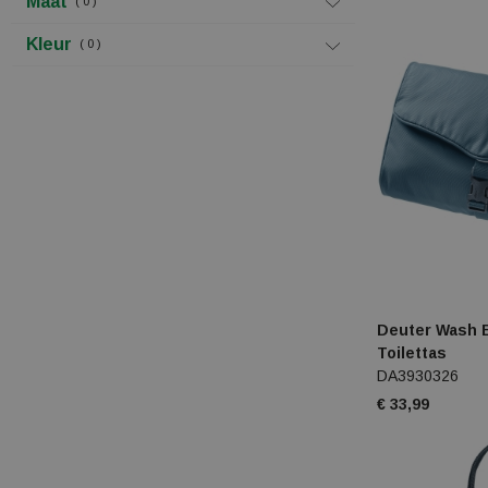
Maat
0
Kleur
0
Deuter Wash B
Toilettas
DA3930326
€ 33,99