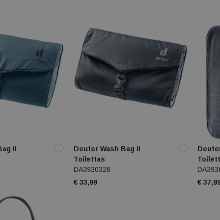
ag II
Deuter Wash Bag II
Deute
Toilettas
Toilet
DA3930326
DA393
€ 33,99
€ 37,9