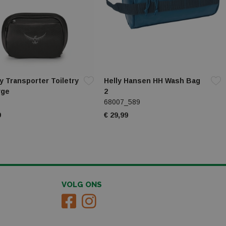
 Transporter Toiletry
Helly Hansen HH Wash Bag
rge
2
68007_589
9
€ 29,99
VOLG ONS