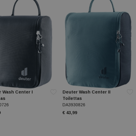
r Wash Center I
Deuter Wash Center II
tas
Toilettas
0726
DA3930826
9
€ 43,99