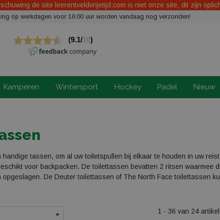
chuwing de site leerentveldvrijetijd.com is niet onze site, dit zijn oplic
elling op werkdagen voor 16:00 uur worden vandaag nog verzonden!
Kamperen
Wintersport
Hockey
Padel
Nieuw
tassen
n handige tassen, om al uw toiletspullen bij elkaar te houden in uw reist
eschikt voor backpacken. De toilettassen bevatten 2 ritsen waarmee 
opgeslagen. De Deuter toilettassen of The North Face toilettassen ku
1 - 36 van 24 artike