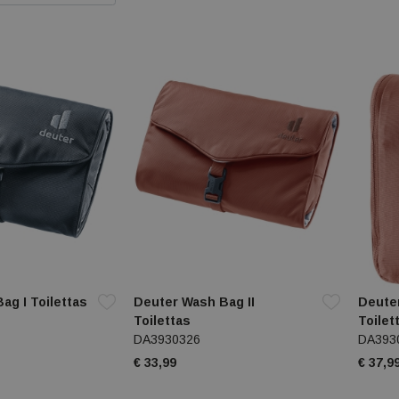
ag I Toilettas
Deuter Wash Bag II
Deute
Toilettas
Toilet
DA3930326
DA393
€ 33,99
€ 37,9