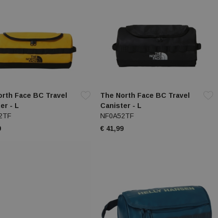
rth Face BC Travel
The North Face BC Travel
er - L
Canister - L
2TF
NF0A52TF
9
€ 41,99