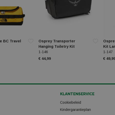
e BC Travel
Osprey Transporter
Osprey
Hanging Toiletry Kit
Kit La
1-146
1-147
€ 44,99
€ 49,9
KLANTENSERVICE
Cookiebeleid
Kindergarantieplan