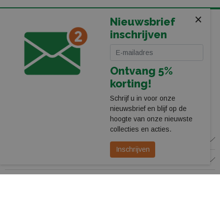
×
Nieuwsbrief
KOMT U LANGS IN ONZE WINKEL BIJ HET PEC ZWOLLE
inschrijven
STADION
Leerentveld Vrije Tijd BV
Stadionplein 13
Ontvang 5%
8025 CP Zwolle
038-4550755
korting!
webshop@leerentveldvrijetijd.nl
Schrijf u in voor onze
nieuwsbrief en blijf op de
Bekijk onze winkel
hoogte van onze nieuwste
collecties en acties.
WINKEL
Inschrijven
KLANTENSERVICE
VOLG ONS