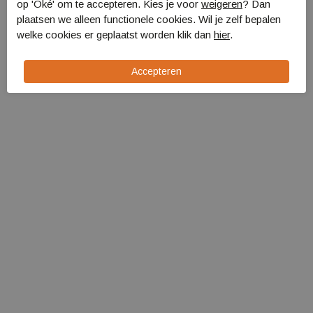
op 'Oké' om te accepteren. Kies je voor
weigeren
? Dan
Bo-Camp Slaapmat
plaatsen we alleen functionele cookies. Wil je zelf bepalen
Alufolie/schuim 125x190
welke cookies er geplaatst worden klik dan
hier
.
3506355
€ 15,99