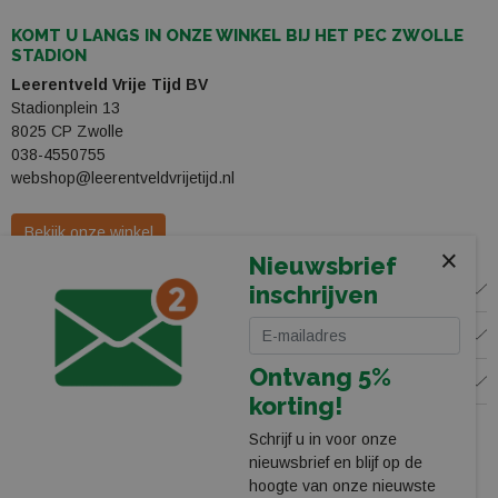
KOMT U LANGS IN ONZE WINKEL BIJ HET PEC ZWOLLE
STADION
Leerentveld Vrije Tijd BV
Stadionplein 13
8025 CP Zwolle
038-4550755
webshop@leerentveldvrijetijd.nl
Bekijk onze winkel
×
Nieuwsbrief
WINKEL
inschrijven
KLANTENSERVICE
Ontvang 5%
VOLG ONS
korting!
Schrijf u in voor onze
nieuwsbrief en blijf op de
hoogte van onze nieuwste