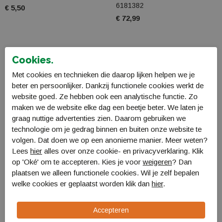
6181382
€ 5,50
€ 72,99
Cookies.
Met cookies en technieken die daarop lijken helpen we je
beter en persoonlijker. Dankzij functionele cookies werkt de
website goed. Ze hebben ook een analytische functie. Zo
maken we de website elke dag een beetje beter. We laten je
graag nuttige advertenties zien. Daarom gebruiken we
technologie om je gedrag binnen en buiten onze website te
volgen. Dat doen we op een anonieme manier. Meer weten?
Lees
hier
alles over onze cookie- en privacyverklaring. Klik
op 'Oké' om te accepteren. Kies je voor
weigeren
? Dan
Bo-Camp Servies Patom
Light My Fire Spork
plaatsen we alleen functionele cookies. Wil je zelf bepalen
m. groen 16dlg
Assorti
welke cookies er geplaatst worden klik dan
hier
.
6181452
LMF SPORK-D
€ 83,99
€ 3,99