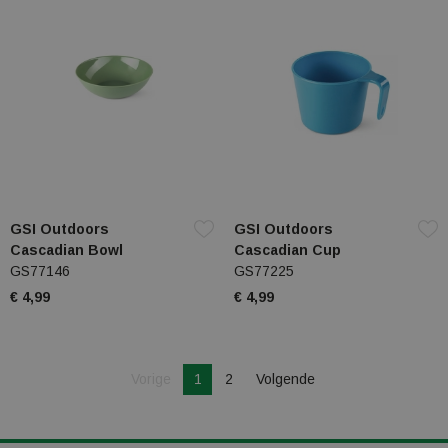
GSI Outdoors
GSI Outdoors
Cascadian Bowl
Cascadian Cup
GS77146
GS77225
€ 4,99
€ 4,99
Je bent op pagina
Pagina
Vorige
1
2
Volgende
Pagina