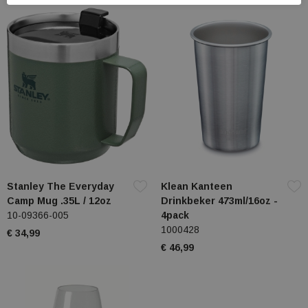
Stanley The Everyday
Klean Kanteen
Camp Mug .35L / 12oz
Drinkbeker 473ml/16oz -
10-09366-005
4pack
1000428
€ 34,99
€ 46,99