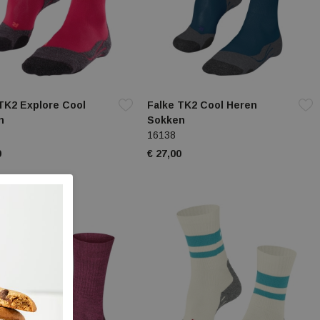
TK2 Explore Cool
Falke TK2 Cool Heren
n
Sokken
16138
0
€ 27,00