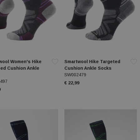
wool Women's Hike
Smartwool Hike Targeted
ted Cushion Ankle
Cushion Ankle Socks
SW002479
497
€ 22,99
9