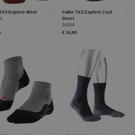
TK2 Explore Wool
Falke TK2 Explore Cool
n
Short
16154
0
€ 24,00