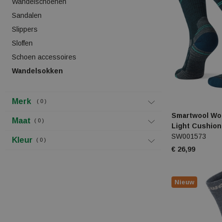
Wandelschoenen
Sandalen
Slippers
Sloffen
Schoen accessoires
Wandelsokken
Merk
0
Smartwool Wo
Maat
0
Light Cushio
SW001573
Kleur
0
€ 26,99
Nieuw