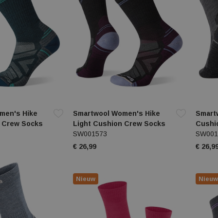
men's Hike
Smartwool Women's Hike
Smartw
n Crew Socks
Light Cushion Crew Socks
Cushi
SW001573
SW001
€ 26,99
€ 26,9
Nieuw
Nieuw