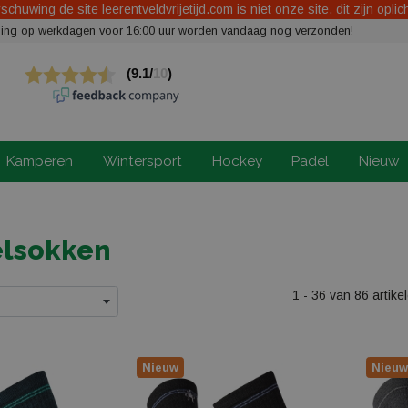
chuwing de site leerentveldvrijetijd.com is niet onze site, dit zijn oplic
elling op werkdagen voor 16:00 uur worden vandaag nog verzonden!
Kamperen
Wintersport
Hockey
Padel
Nieuw
lsokken
1 - 36 van 86 artike
Nieuw
Nieuw