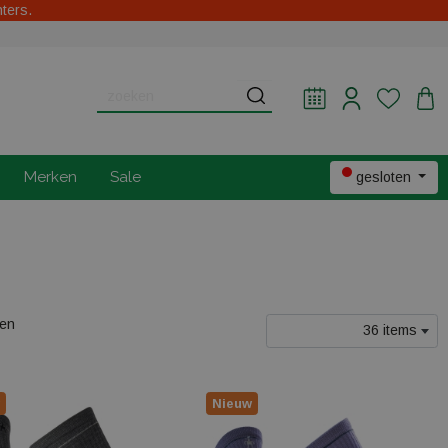
hters.
Merken
Sale
gesloten
len
36 items
Nieuw