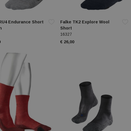
 RU4 Endurance Short
Falke TK2 Explore Wool
n
Short
16327
0
€ 26,00