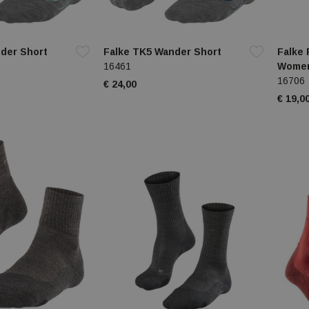
der Short
Falke TK5 Wander Short
Falke
16461
Wome
16706
€ 24,00
€ 19,0