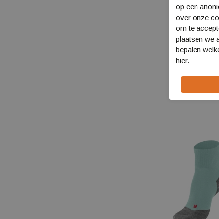
op een anon
over onze coo
om te accept
plaatsen we a
bepalen welke
Falke TK2 Exp
hier
.
Short
16154
€ 24,00