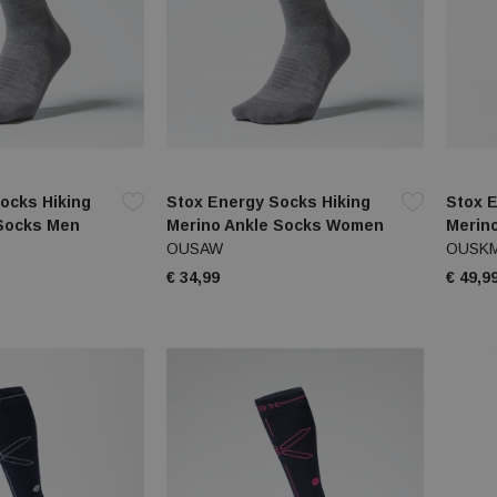
ocks Hiking
Stox Energy Socks Hiking
Stox E
 Socks Men
Merino Ankle Socks Women
Merin
OUSAW
OUSK
€ 34,99
€ 49,9