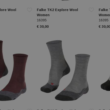
lore Wool
Falke TK2 Explore Wool
Falke 
Women
Wome
16395
16395
€ 30,00
€ 30,0