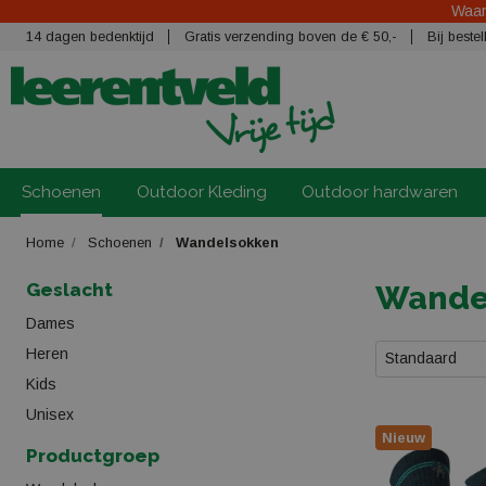
Waars
14 dagen bedenktijd
Gratis verzending boven de € 50,-
Bij best
Schoenen
Outdoor Kleding
Outdoor hardwaren
Home
Schoenen
Wandelsokken
Geslacht
Wande
Dames
Heren
Standaard
Kids
Unisex
Nieuw
Productgroep