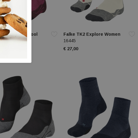
TK2 Explore Wool
Falke TK2 Explore Women
n
16445
€ 27,00
0