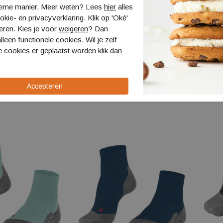
ieme manier. Meer weten? Lees
hier
alles
kie- en privacyverklaring. Klik op 'Oké'
eren. Kies je voor
weigeren
? Dan
lleen functionele cookies. Wil je zelf
 cookies er geplaatst worden klik dan
lore Cool
Falke TK2 Explore Women
Falke 
16194
Wome
16395
€ 27,00
€ 30,0