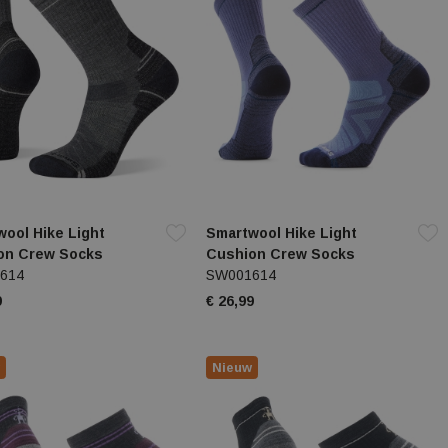
ool Hike Light
Smartwool Hike Light
on Crew Socks
Cushion Crew Socks
614
SW001614
9
€ 26,99
Nieuw