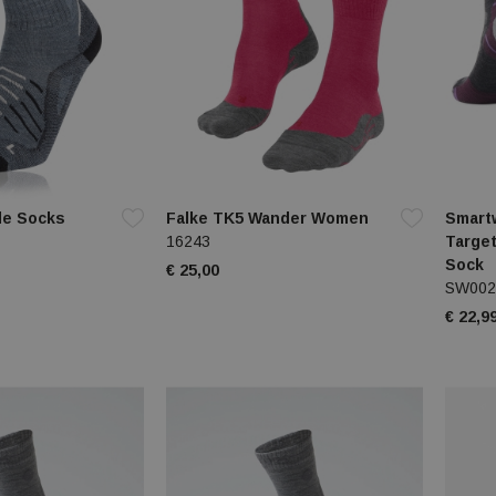
e Socks
Falke TK5 Wander Women
Smart
16243
Targe
Sock
€ 25,00
SW002
€ 22,9