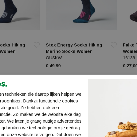
ocks Hiking
Stox Energy Socks Hiking
Falke 
 Women
Merino Socks Women
Wome
OUSKW
16139
€ 49,99
€ 27,0
s.
n technieken die daarop lijken helpen we
ersoonlijker. Dankzij functionele cookies
site goed. Ze hebben ook een
unctie. Zo maken we de website elke dag
ter. We laten je graag nuttige advertenties
 gebruiken we technologie om je gedrag
ten onze website te volgen. Dat doen we