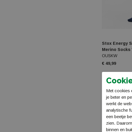
Stox Energy S
Merino Socks
OUSKW
€ 49,99
Cookie
Met cookies e
je beter en p
werkt de web
analytische f
een beetje be
zien. Daarom
binnen en bui