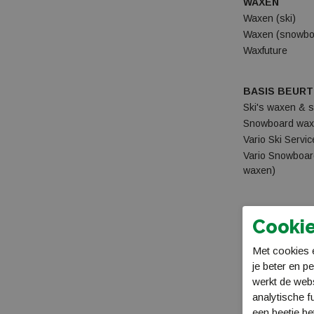
WAXEN
Waxen (ski)
Waxen (snowbo
Waxfuture
BASIS BEURT /
Ski's waxen & sl
Snowboard waxen
Vario Ski Servic
Vario Snowboard
waxen)
TOTAAL BEURT
Cookie
Ski's belagrepar
Snowboard belag
Met cookies e
Vario Ski belagr
je beter en p
Vario Snowboard
werkt de web
analytische f
een beetje be