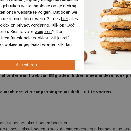
DIVERSEN
Prijs
 gebruiken we technologie om je gedrag
llen
€ 10,00
ten onze website te volgen. Dat doen we
onteren bindingen en afstellen
€ 35,00
ieme manier. Meer weten? Lees
hier
alles
onteren bindingen
€ 25,00
kie- en privacyverklaring. Klik op 'Oké'
stansen vanaf
€ 10,00
eren. Kies je voor
weigeren
? Dan
lleen functionele cookies. Wil je zelf
 cookies er geplaatst worden klik dan
o:
oards voor onderhoud aanleveren zonder bindingen.
dewerkers zal bij het inleveren van uw materialen adviseren w
eelal onder een hoek van 88 graden. Indien u een andere hoek p
 machines zijn aanpassingen makkelijk uit te voeren.
ren kunnen wij skischoenen bootfitten.
at we zowel skischoenen alsook de binnenschoenen kunnen aanpasse