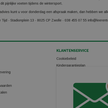
dit pijnlijke voeten tijdens de wintersport.
 advies kunt u voor donderdag een afspraak maken, dan hebben we alle 
je Tijd - Stadionplein 13 - 8025 CP Zwolle - 038 455 07 55
info@leerentve
KLANTENSERVICE
Cookiebeleid
Kindergarantieplan
evering
Gas omwisselpunt
Verhuur
waarden
Ski/Snowboard onderhoud
talen