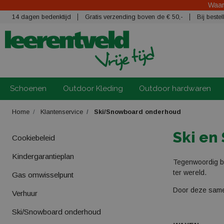
Waars
14 dagen bedenktijd
Gratis verzending boven de € 50,-
Bij best
Schoenen
Outdoor Kleding
Outdoor hardwaren
Home
Klantenservice
Ski/Snowboard onderhoud
Ski en
Cookiebeleid
Kindergarantieplan
Tegenwoordig be
ter wereld.
Gas omwisselpunt
Door deze samen
Verhuur
Ski/Snowboard onderhoud