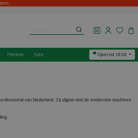
hters.
Merken
Sale
Open tot 18:00
rofessional van Nederland. Zij slijpen met de modernste machines
ing.