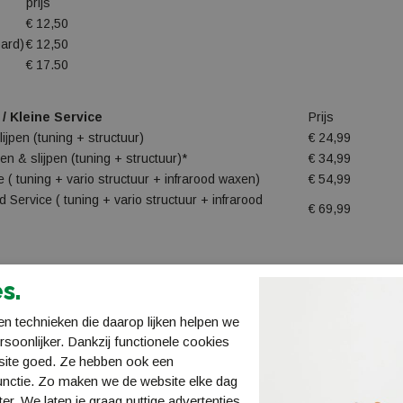
prijs
€ 12,50
ard)
€ 12,50
€ 17.50
 Kleine Service
Prijs
ijpen (tuning + structuur)
€ 24,99
 & slijpen (tuning + structuur)*
€ 34,99
e ( tuning + vario structuur + infrarood waxen)
€ 54,99
 Service ( tuning + vario structuur + infrarood
€ 69,99
 /Grote Service
Prijs
s.
atie, waxen & slijpen (tuning + structuur)
€ 34,99
reparatie, waxen & slijpen (tuning + structuur)*
€ 49,99
n technieken die daarop lijken helpen we
ep. ( tuning + vario structuur + infrarood waxen)
€ 64,99
ersoonlijker. Dankzij functionele cookies
 belagrep. ( tuning + vario structuur + infrarood waxen)
€ 79,99
site goed. Ze hebben ook een
unctie. Zo maken we de website elke dag
ter. We laten je graag nuttige advertenties