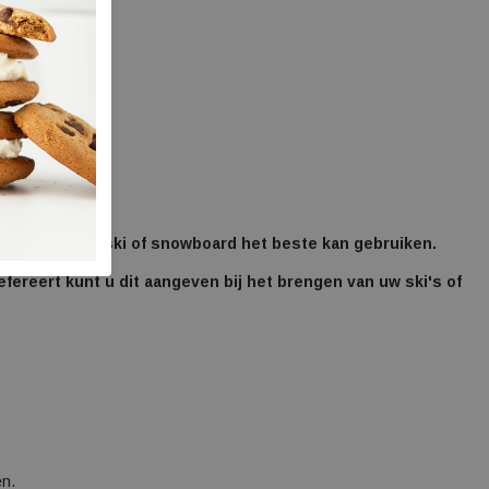
elke beurt uw ski of snowboard het beste kan gebruiken.
refereert kunt u dit aangeven bij het brengen van uw
ski's of
n.