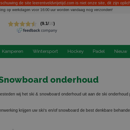
chuwing de site leerentveldvrijetijd.com is niet onze site, dit zijn oplic
elling op werkdagen voor 16:00 uur worden vandaag nog verzonden!
Kamperen
Wintersport
Hockey
Padel
Nieuw
 Snowboard onderhoud
steden wij het ski & snowboard onderhoud uit aan de ski onderhoud p
werking krijgen uw ski's en/of snowboard de best denkbare behandel