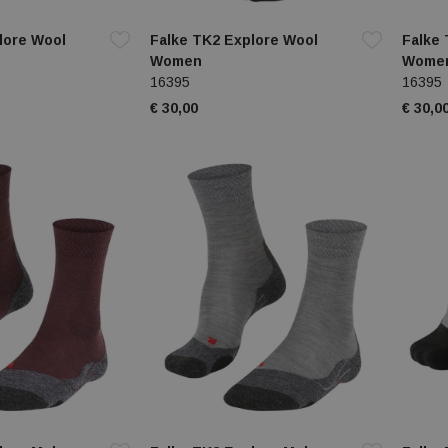
lore Wool
Falke TK2 Explore Wool
Falke 
Women
Wome
16395
16395
€ 30,00
€ 30,0