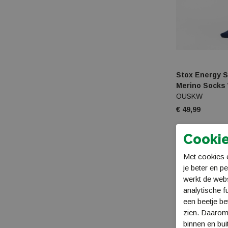
Stox Energy S
Merino Socks
OUSKW
€ 49,99
Cookie
Met cookies e
je beter en p
werkt de web
analytische f
een beetje be
zien. Daarom
binnen en bui