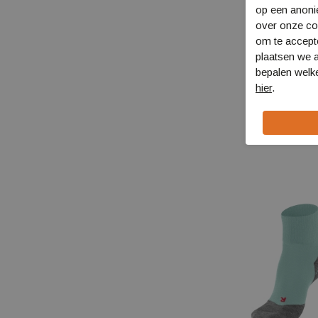
op een anon
over onze coo
om te accept
plaatsen we a
bepalen welke
Falke TK2 Exp
hier
.
Short
16154
€ 24,00