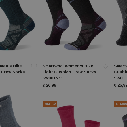
men's Hike
Smartwool Women's Hike
Smartw
n Crew Socks
Light Cushion Crew Socks
Cushi
SW001573
SW001
€ 26,99
€ 26,9
Nieuw
Nieuw