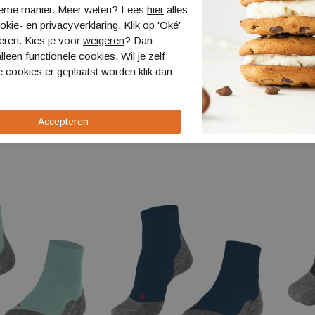
ieme manier. Meer weten? Lees
hier
alles
kie- en privacyverklaring. Klik op 'Oké'
eren. Kies je voor
weigeren
? Dan
lleen functionele cookies. Wil je zelf
 cookies er geplaatst worden klik dan
lore Cool
Falke TK2 Explore Women
Falke 
16194
Wome
16395
€ 27,00
€ 30,0