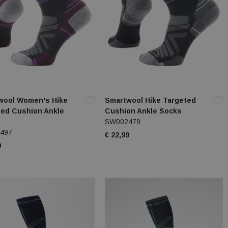
wool Women's Hike
Smartwool Hike Targeted
ted Cushion Ankle
Cushion Ankle Socks
SW002479
497
€ 22,99
9