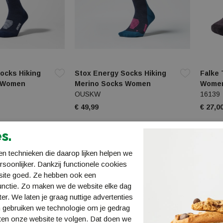
ocks Hiking
Stox Energy Socks Hiking
Falke 
 Women
Merino Socks Women
Wome
OUSKW
16139
€ 49,99
€ 27,0
s.
n technieken die daarop lijken helpen we
ersoonlijker. Dankzij functionele cookies
site goed. Ze hebben ook een
unctie. Zo maken we de website elke dag
ter. We laten je graag nuttige advertenties
 gebruiken we technologie om je gedrag
ten onze website te volgen. Dat doen we