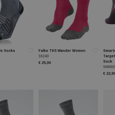
e Socks
Falke TK5 Wander Women
Smart
16243
Targe
Sock
€ 25,00
SW002
€ 22,9