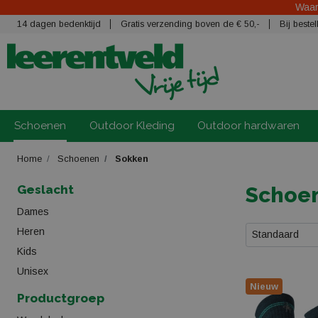
Waars
14 dagen bedenktijd
Gratis verzending boven de € 50,-
Bij best
Schoenen
Outdoor Kleding
Outdoor hardwaren
Home
Schoenen
Sokken
Geslacht
Schoe
Dames
Heren
Standaard
Kids
Unisex
Nieuw
Productgroep