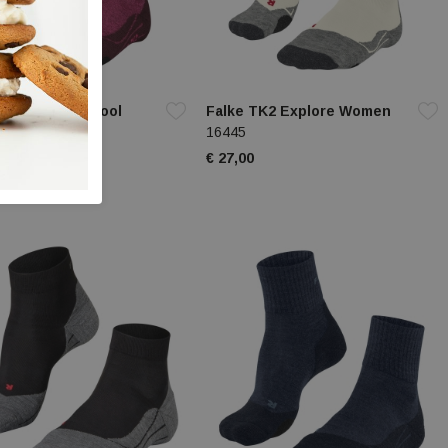
TK2 Explore Wool
Falke TK2 Explore Women
n
16445
€ 27,00
0