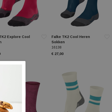
TK2 Explore Cool
Falke TK2 Cool Heren
n
Sokken
16138
0
€ 27,00