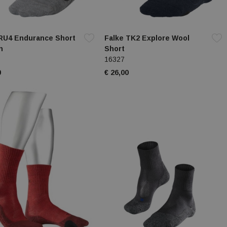
 RU4 Endurance Short
Falke TK2 Explore Wool
n
Short
16327
0
€ 26,00