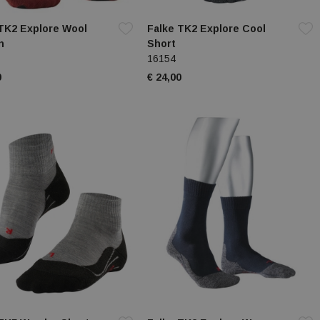
TK2 Explore Wool
Falke TK2 Explore Cool
n
Short
16154
0
€ 24,00