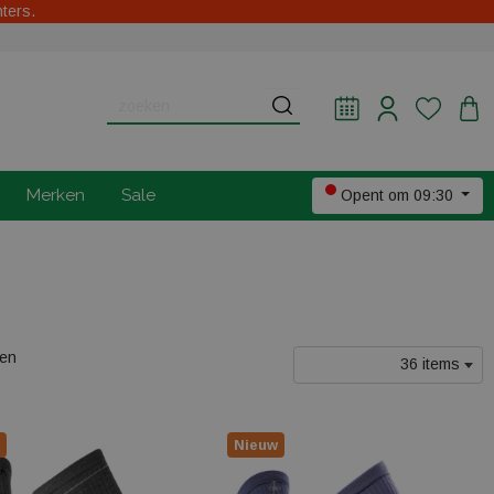
hters.
Merken
Sale
Opent om 09:30
len
36 items
Nieuw