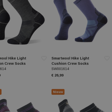
ool Hike Light
Smartwool Hike Light
on Crew Socks
Cushion Crew Socks
614
SW001614
9
€ 26,99
Nieuw