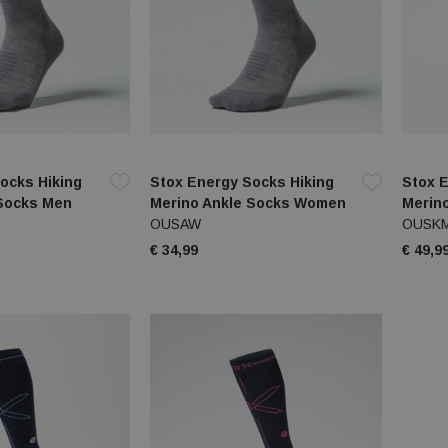
ocks Hiking
Stox Energy Socks Hiking
Stox E
 Socks Men
Merino Ankle Socks Women
Merin
OUSAW
OUSK
€ 34,99
€ 49,9