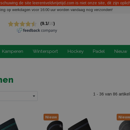
chuwing de site leerentveldvrijetijd.com is niet onze site, dit zijn oplic
elling op werkdagen voor 16:00 uur worden vandaag nog verzonden!
Kamperen
Wintersport
Hockey
Padel
Nieuw
nen
1 - 36 van 86 artike
Nieuw
Nieuw