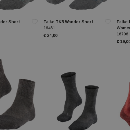
der Short
Falke TK5 Wander Short
Falke
16461
Wome
16706
€ 24,00
€ 19,0