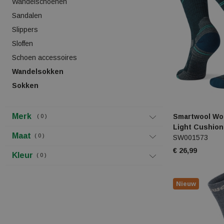
Wandelschoenen
Sandalen
Slippers
Sloffen
Schoen accessoires
Wandelsokken
Sokken
Merk
Smartwool Wo
0
Light Cushio
Maat
0
SW001573
€ 26,99
Kleur
0
Nieuw