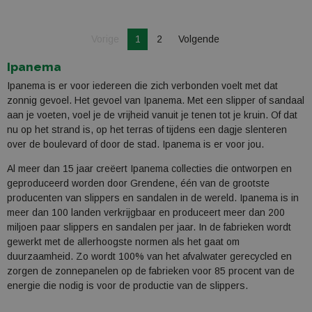
Je bent op pagina
Pagina
Vorige
1
2
Volgende
Pagina
Ipanema
Ipanema is er voor iedereen die zich verbonden voelt met dat
zonnig gevoel. Het gevoel van Ipanema. Met een slipper of sandaal
aan je voeten, voel je de vrijheid vanuit je tenen tot je kruin. Of dat
nu op het strand is, op het terras of tijdens een dagje slenteren
over de boulevard of door de stad. Ipanema is er voor jou.
Al meer dan 15 jaar creëert Ipanema collecties die ontworpen en
geproduceerd worden door Grendene, één van de grootste
producenten van slippers en sandalen in de wereld.
Ipanema is in
meer dan 100 landen verkrijgbaar en produceert meer dan 200
miljoen paar slippers en sandalen per jaar.
In de fabrieken wordt
gewerkt met de allerhoogste normen als het gaat om
duurzaamheid. Zo wordt 100% van het afvalwater gerecycled en
zorgen de zonnepanelen op de fabrieken voor 85 procent van de
energie die nodig is voor de productie van de slippers.