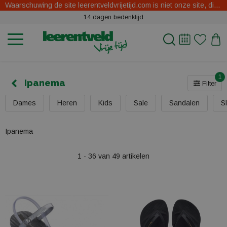
Waarschuwing de site leerentveldvrijetijd.com is niet onze site, dit zijn oplichters.
14 dagen bedenktijd
1
Ipanema
Filter
Dames
Heren
Kids
Sale
Sandalen
S
Ipanema
1 - 36 van 49 artikelen