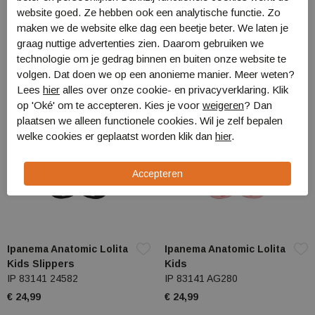
Slippers
IP 83443 AJ641
website goed. Ze hebben ook een analytische functie. Zo
IP 83140 20354
€ 32,99
maken we de website elke dag een beetje beter. We laten je
€ 28,99
graag nuttige advertenties zien. Daarom gebruiken we
technologie om je gedrag binnen en buiten onze website te
volgen. Dat doen we op een anonieme manier. Meer weten?
Lees
hier
alles over onze cookie- en privacyverklaring. Klik
op 'Oké' om te accepteren. Kies je voor
weigeren
? Dan
plaatsen we alleen functionele cookies. Wil je zelf bepalen
welke cookies er geplaatst worden klik dan
hier
.
Ipanema Anatomic Lolita
Ipanema Anatomic Lolita
Kids Slippers
Kids
IP 83141 24582
IP 83141 AG280
€ 24,99
€ 24,99