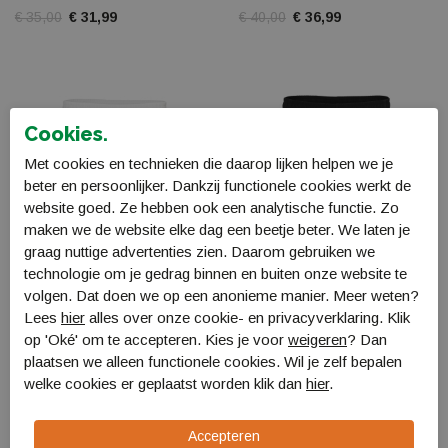
€ 35,00
€ 31,99
€ 40,00
€ 36,99
Cookies.
Met cookies en technieken die daarop lijken helpen we je
beter en persoonlijker. Dankzij functionele cookies werkt de
website goed. Ze hebben ook een analytische functie. Zo
maken we de website elke dag een beetje beter. We laten je
graag nuttige advertenties zien. Daarom gebruiken we
technologie om je gedrag binnen en buiten onze website te
volgen. Dat doen we op een anonieme manier. Meer weten?
Lees
hier
alles over onze cookie- en privacyverklaring. Klik
The Indian Maharadja
The Indian Maharadja
op 'Oké' om te accepteren. Kies je voor
weigeren
? Dan
Jaipur Men Performance
Jaipur Men Performance
plaatsen we alleen functionele cookies. Wil je zelf bepalen
Short
Short
welke cookies er geplaatst worden klik dan
hier
.
T050310
T050310
€ 40,00
€ 36,99
€ 40,00
€ 36,99