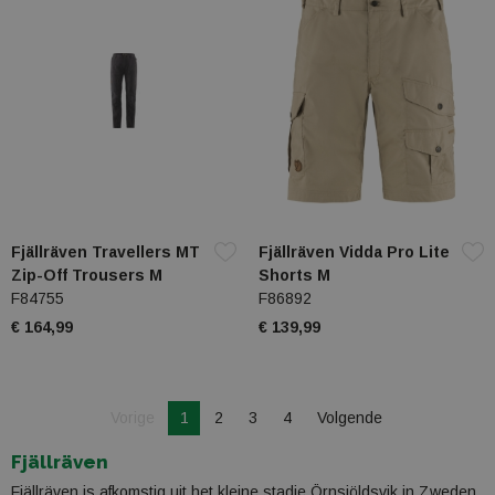
Fjällräven Travellers MT
Fjällräven Vidda Pro Lite
Zip-Off Trousers M
Shorts M
F84755
F86892
€ 164,99
€ 139,99
Je bent op pagina
Pagina
Vorige
1
2
3
4
Volgende
Pagina
Fjällräven
Fjällräven is afkomstig uit het kleine stadje Örnsjöldsvik in Zweden,