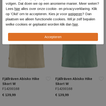
F23223
F78138
volgen. Dat doen we op een anonieme manier. Meer weten?
€ 59,99
€ 44,99
Lees
hier
alles over onze cookie- en privacyverklaring. Klik
op 'Oké' om te accepteren. Kies je voor
weigeren
? Dan
plaatsen we alleen functionele cookies. Wil je zelf bepalen
welke cookies er geplaatst worden klik dan
hier
.
Fjällräven Abisko Hike
Fjällräven Abisko Hike
Skort W
Skort W
F14200168
F14200168
€ 139,99
€ 139,99