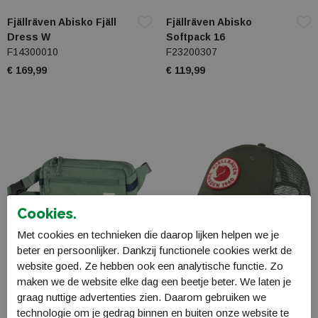
Fjällräven Abisko Fjäll
Fjällräven Abisko
Dress W
Softpack 16
F14300010
F23200307
€ 169,99
€ 119,99
Cookies.
Met cookies en technieken die daarop lijken helpen we je
beter en persoonlijker. Dankzij functionele cookies werkt de
website goed. Ze hebben ook een analytische functie. Zo
maken we de website elke dag een beetje beter. We laten je
Fjällräven High Coast
Fjällräven 1960 Logo
graag nuttige advertenties zien. Daarom gebruiken we
Hip Pack
Langtradarkeps
technologie om je gedrag binnen en buiten onze website te