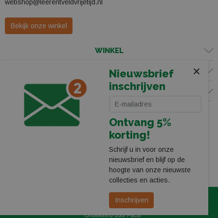
webshop@leerentveldvrijetijd.nl
Bekijk onze winkel
WINKEL
×
KLANTENSERVICE
Nieuwsbrief
inschrijven
VOLG ONS
Ontvang 5%
korting!
Schrijf u in voor onze
nieuwsbrief en blijf op de
hoogte van onze nieuwste
collecties en acties.
© 2026 Leerentveld Vrijetijd
Privacy
Algemene Voorwaarden
Inschrijven
Ontwikkeld door Factif