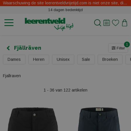
Waarschuwing de site leerentveldvrijetijd.com is niet onze site, dit zijn oplichters.
14 dagen bedenktijd
1
Fjällräven
Filter
Dames
Heren
Unisex
Sale
Broeken
Fjallraven
1 - 36 van 122 artikelen