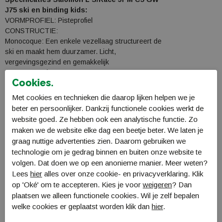
J75 ski en binding kids:
VORMPROFIEL: Pisteprofiel
CONSTRUCTIE:
Monocoque: Een enkele vezellaag structureert de
ski en maakt hem duurzamer. Licht,
vergevingsgezind en gemakkelijk
manoeuvreerbaar.
Cookies.
KERN
Composiet: Een composiet core biedt een lichte,
Met cookies en technieken die daarop lijken helpen we je
gemakkelijk te manoeuvreren ski.
beter en persoonlijker. Dankzij functionele cookies werkt de
website goed. Ze hebben ook een analytische functie. Zo
maken we de website elke dag een beetje beter. We laten je
graag nuttige advertenties zien. Daarom gebruiken we
Specificaties
technologie om je gedrag binnen en buiten onze website te
volgen. Dat doen we op een anonieme manier. Meer weten?
Bestellen en Betalen
Lees
hier
alles over onze cookie- en privacyverklaring. Klik
Verzending en levering
op 'Oké' om te accepteren. Kies je voor
weigeren
? Dan
plaatsen we alleen functionele cookies. Wil je zelf bepalen
Retourneren
welke cookies er geplaatst worden klik dan
hier
.