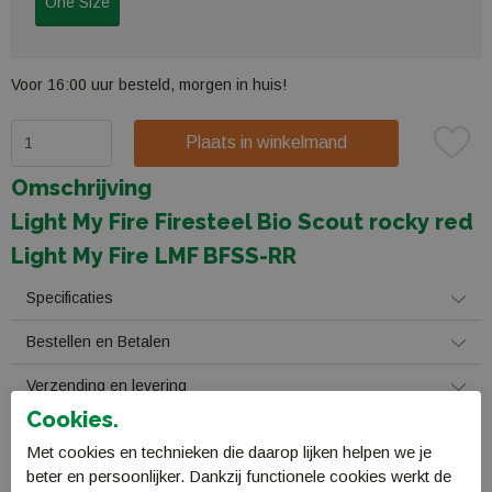
One Size
Voor 16:00 uur besteld, morgen in huis!
Plaats in winkelmand
Omschrijving
Light My Fire Firesteel Bio Scout rocky red
Light My Fire LMF BFSS-RR
Specificaties
Bestellen en Betalen
Verzending en levering
Cookies.
Retourneren
Met cookies en technieken die daarop lijken helpen we je
beter en persoonlijker. Dankzij functionele cookies werkt de
Gerelateerde producten