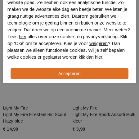
website goed. Ze hebben ook een analytische functie. Zo
maken we de website elke dag een beetje beter. We laten je
graag nuttige advertenties zien. Daarom gebruiken we
technologie om je gedrag binnen en buiten onze website te
volgen. Dat doen we op een anonieme manier. Meer weten?
Lees
hier
alles over onze cookie- en privacyverklaring. Klik
op 'Oké' om te accepteren. Kies je voor
weigeren
? Dan
plaatsen we alleen functionele cookies. Wil je zelf bepalen
welke cookies er geplaatst worden klik dan
hier
.
Light My Fire
Light My Fire
Light My Fire Firesteel Bio Scout
Light My Fire Spork Assorti Multi
Hazy blue
kleur
€ 14,99
€ 3,99