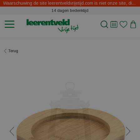
Waarschuwing de site leerentveldvrijetijd.com is niet onze site, dit zijn oplichters.
14 dagen bedenktijd
Terug