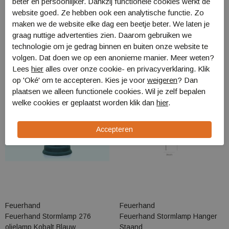
beter en persoonlijker. Dankzij functionele cookies werkt de
website goed. Ze hebben ook een analytische functie. Zo
maken we de website elke dag een beetje beter. We laten je
Gerelateerde producten
graag nuttige advertenties zien. Daarom gebruiken we
technologie om je gedrag binnen en buiten onze website te
volgen. Dat doen we op een anonieme manier. Meer weten?
Lees
hier
alles over onze cookie- en privacyverklaring. Klik
op 'Oké' om te accepteren. Kies je voor
weigeren
? Dan
plaatsen we alleen functionele cookies. Wil je zelf bepalen
welke cookies er geplaatst worden klik dan
hier
.
Feuerhand
Feuerhand
Feuerhand Stormlamp 276
Feuerhand Stormlamp Hanger
olielamp Kobalt Blauw
Staand