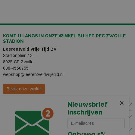
KOMT U LANGS IN ONZE WINKEL BIJ HET PEC ZWOLLE
STADION
Leerentveld Vrije Tijd BV
Stadionplein 13
8025 CP Zwolle
038-4550755
webshop@leerentveldvrijetijd.nl
Bekijk onze winkel
×
Nieuwsbrief
WINKEL
inschrijven
KLANTENSERVICE
VOLG ONS
Ontvang 5%