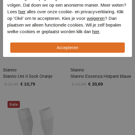
volgen. Dat doen we op een anonieme manier. Meer weten?
Lees
hier
alles over onze cookie- en privacyverklaring. Klik
op 'Oké' om te accepteren. Kies je voor
weigeren
? Dan
plaatsen we alleen functionele cookies. Wil je zelf bepalen
welke cookies er geplaatst worden klik dan
hier
.
Stanno
Stanno
Stanno Uni II Sock Oranje
Stanno Essenza Hotpant blauw
€ 11,99
€ 10,79
€ 22,99
€ 20,69
Sale