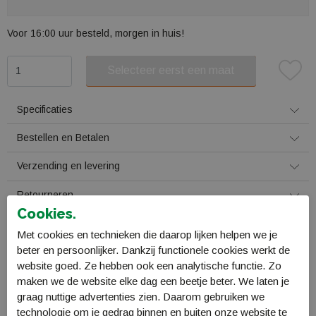
Voor 16:00 uur besteld, morgen in huis!
Selecteer eerst een maat
Plaats in winkelmand
Specificaties
Bestellen en Betalen
Verzending en levering
Retourneren
Cookies.
Gerelateerde producten
Met cookies en technieken die daarop lijken helpen we je
beter en persoonlijker. Dankzij functionele cookies werkt de
website goed. Ze hebben ook een analytische functie. Zo
maken we de website elke dag een beetje beter. We laten je
graag nuttige advertenties zien. Daarom gebruiken we
Sale
Sale
technologie om je gedrag binnen en buiten onze website te