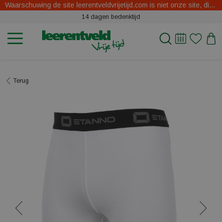
Waarschuwing de site leerentveldvrijetijd.com is niet onze site, dit zijn oplichters.
14 dagen bedenktijd
Terug