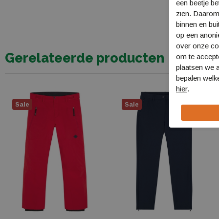
een beetje be
zien. Daarom
binnen en bui
op een anon
over onze coo
Gerelateerde producten
om te accept
plaatsen we a
bepalen welke
hier
.
Sale
Sale