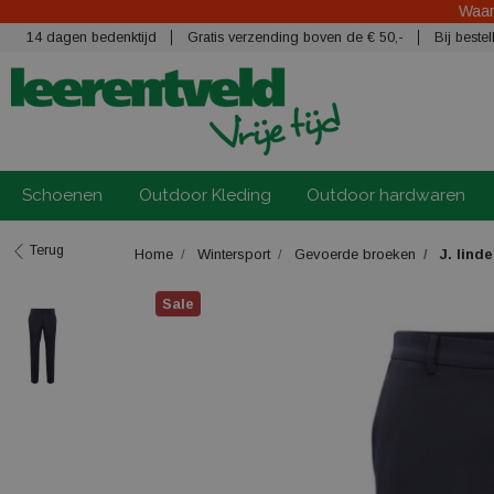
Waars
14 dagen bedenktijd
Gratis verzending boven de € 50,-
Bij best
Schoenen
Outdoor Kleding
Outdoor hardwaren
Terug
Home
Wintersport
Gevoerde broeken
J. lind
Sale