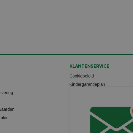
KLANTENSERVICE
Cookiebeleid
Kindergarantieplan
evering
Gas omwisselpunt
Verhuur
waarden
Ski/Snowboard onderhoud
talen