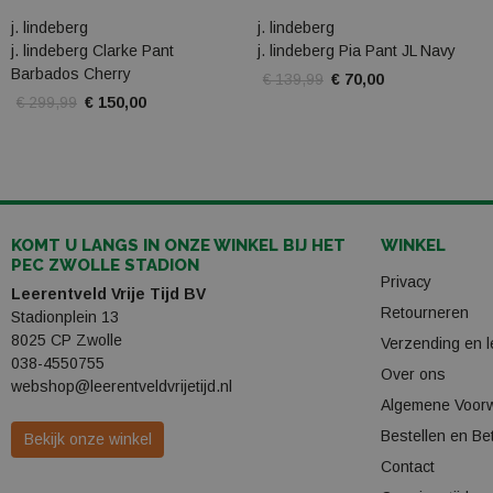
j. lindeberg
j. lindeberg
j. lindeberg Clarke Pant
j. lindeberg Pia Pant JL Navy
Barbados Cherry
€ 139,99
€ 70,00
€ 299,99
€ 150,00
KOMT U LANGS IN ONZE WINKEL BIJ HET
WINKEL
PEC ZWOLLE STADION
Privacy
Leerentveld Vrije Tijd BV
Retourneren
Stadionplein 13
8025 CP Zwolle
Verzending en l
038-4550755
Over ons
webshop@leerentveldvrijetijd.nl
Algemene Voor
Bestellen en Be
Bekijk onze winkel
Contact