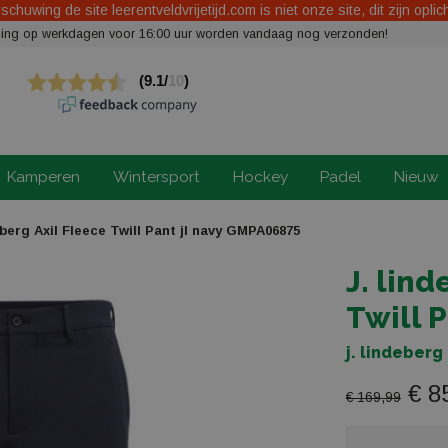
chuwing de site leerentveldvrijetijd.com is niet onze site, dit zijn oplic
elling op werkdagen voor 16:00 uur worden vandaag nog verzonden!
Kamperen
Wintersport
Hockey
Padel
Nieuw
eberg Axil Fleece Twill Pant jl navy GMPA06875
J. lin
Twill 
j. lindeber
€ 8
€ 169,99