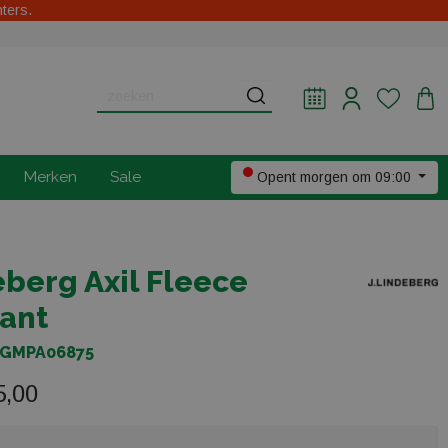
hters.
Merken
Sale
Opent morgen om 09:00
deberg Axil Fleece
Pant
g GMPA06875
5,00