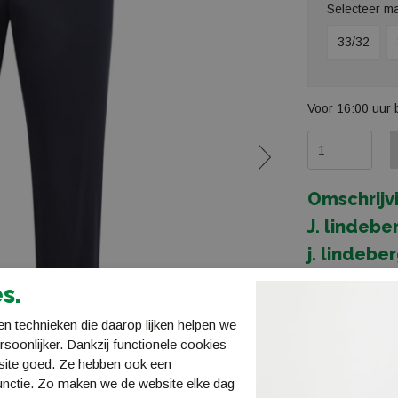
Selecteer m
33/32
Voor 16:00 uur 
Omschrijv
J. lindebe
j. lindeb
Specificaties
s.
Bestellen en 
n technieken die daarop lijken helpen we
ersoonlijker. Dankzij functionele cookies
Verzending en
site goed. Ze hebben ook een
unctie. Zo maken we de website elke dag
Retourneren