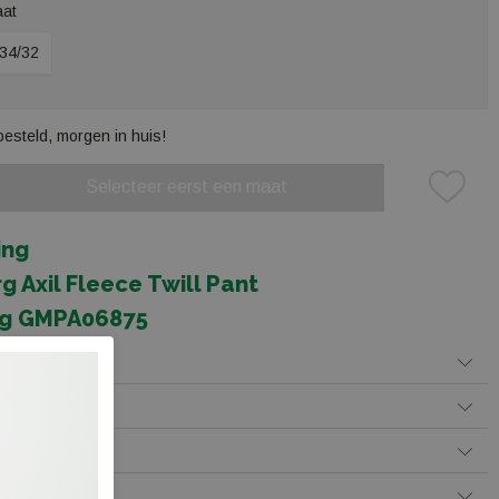
aat
34/32
besteld, morgen in huis!
Selecteer eerst een maat
Plaats in winkelmand
ing
rg Axil Fleece Twill Pant
erg GMPA06875
Betalen
 levering