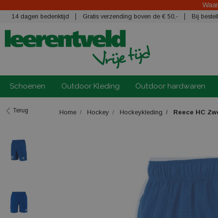
Waars
14 dagen bedenktijd
Gratis verzending boven de € 50,-
Bij best
Schoenen
Outdoor Kleding
Outdoor hardwaren
Terug
Home
Hockey
Hockeykleding
Reece HC Zwol