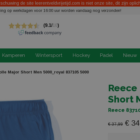
chuwing de site leerentveldvrijetijd.com is niet onze site, dit zijn oplic
elling op werkdagen voor 16:00 uur worden vandaag nog verzonden!
Kamperen
Wintersport
Hockey
Padel
Nieuw
le Major Short Men 5000_royal 837105 5000
Reece 
Short 
Reece 83710
€ 34
€ 37,99