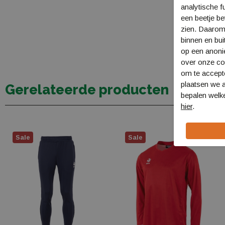
analytische f
een beetje be
zien. Daarom
binnen en bui
op een anon
over onze coo
om te accept
plaatsen we a
Gerelateerde producten
bepalen welke
hier
.
Sale
Sale