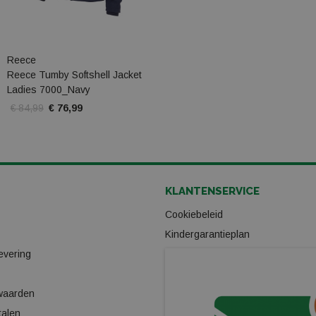
Reece
Reece Tumby Softshell Jacket
Ladies 7000_Navy
€ 84,99
€ 76,99
KLANTENSERVICE
Cookiebeleid
Kindergarantieplan
evering
Gas omwisselpunt
Verhuur
waarden
Ski/Snowboard onderhoud
talen