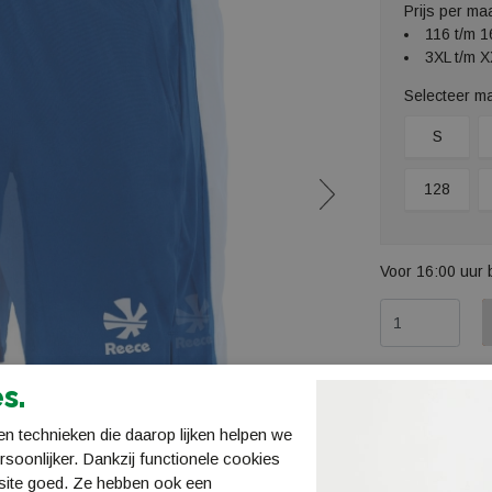
Prijs per ma
116 t/m 1
3XL t/m X
Selecteer m
S
128
Voor 16:00 uur 
Omschrijv
s.
Reece HC 
n technieken die daarop lijken helpen we
Reece 837
ersoonlijker. Dankzij functionele cookies
site goed. Ze hebben ook een