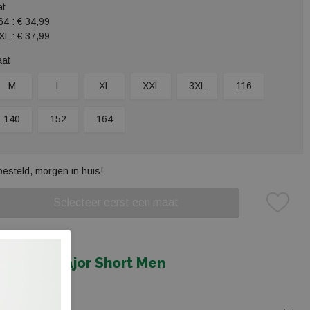
at
64 :
€ 34,99
XL :
€ 37,99
aat
M
L
XL
XXL
3XL
116
140
152
164
besteld, morgen in huis!
Selecteer eerst een maat
Plaats in winkelmand
ing
Zwolle Major Short Men
105 5000