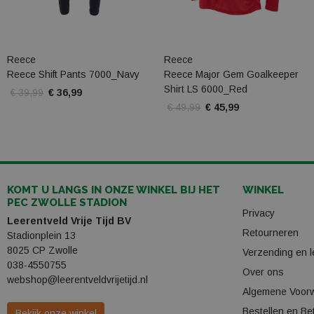
Reece
Reece
Reece Shift Pants 7000_Navy
Reece Major Gem Goalkeeper
Shirt LS 6000_Red
€ 39,99
€ 36,99
€ 49,99
€ 45,99
KOMT U LANGS IN ONZE WINKEL BIJ HET
WINKEL
PEC ZWOLLE STADION
Privacy
Leerentveld Vrije Tijd BV
Retourneren
Stadionplein 13
8025 CP Zwolle
Verzending en l
038-4550755
Over ons
webshop@leerentveldvrijetijd.nl
Algemene Voor
Bestellen en Be
Bekijk onze winkel