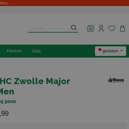
hters.
Merken
Sale
gesloten
HC Zwolle Major
Men
5 5000
,99