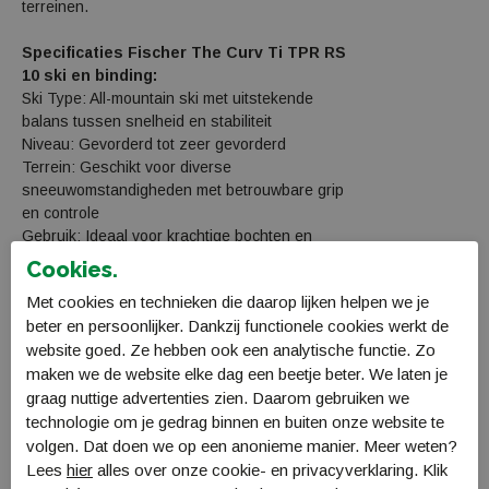
terreinen.
Specificaties Fischer The Curv Ti TPR RS
10 ski en binding:
Ski Type: All-mountain ski met uitstekende
balans tussen snelheid en stabiliteit
Niveau: Gevorderd tot zeer gevorderd
Terrein: Geschikt voor diverse
sneeuwomstandigheden met betrouwbare grip
en controle
Gebruik: Ideaal voor krachtige bochten en
dynamische afdalingen
Cookies.
Technologie: Geavanceerde Titanal-laag voor
Met cookies en technieken die daarop lijken helpen we je
stabiliteit en precisie, gecombineerd met Turn
beter en persoonlijker. Dankzij functionele cookies werkt de
Performance Rocker (TPR) voor verbeterde
website goed. Ze hebben ook een analytische functie. Zo
grip en bochtenhandling
Radius: 13 meter bij een standaardlengte van
maken we de website elke dag een beetje beter. We laten je
164 cm, voor gecontroleerde en veelzijdige
graag nuttige advertenties zien. Daarom gebruiken we
bochten
technologie om je gedrag binnen en buiten onze website te
volgen. Dat doen we op een anonieme manier. Meer weten?
Lees
hier
alles over onze cookie- en privacyverklaring. Klik