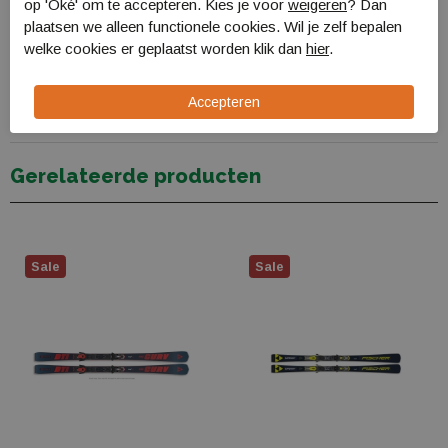
Specificaties
op 'Oké' om te accepteren. Kies je voor
weigeren
? Dan
plaatsen we alleen functionele cookies. Wil je zelf bepalen
Bestellen en Betalen
welke cookies er geplaatst worden klik dan
hier
.
Verzending en levering
Retourneren
Gerelateerde producten
Sale
Sale