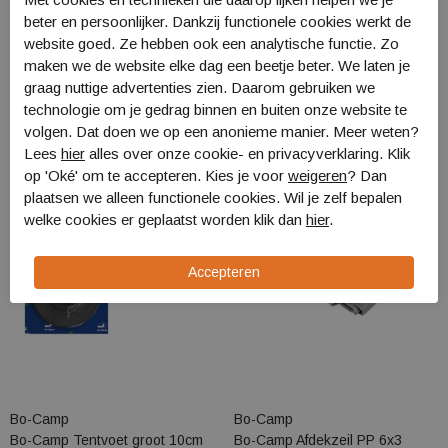
Retourneren
beter en persoonlijker. Dankzij functionele cookies werkt de
website goed. Ze hebben ook een analytische functie. Zo
maken we de website elke dag een beetje beter. We laten je
Gerelateerde producten
graag nuttige advertenties zien. Daarom gebruiken we
technologie om je gedrag binnen en buiten onze website te
volgen. Dat doen we op een anonieme manier. Meer weten?
Lees
hier
alles over onze cookie- en privacyverklaring. Klik
op 'Oké' om te accepteren. Kies je voor
weigeren
? Dan
plaatsen we alleen functionele cookies. Wil je zelf bepalen
welke cookies er geplaatst worden klik dan
hier
.
Bo-Camp
Bo-Camp
Bo-Camp Tentvoet groot 10cm
Bo-Camp Afdekzeil PP 6x3