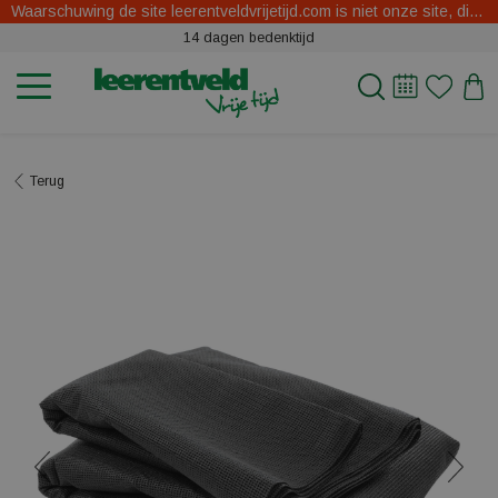
Waarschuwing de site leerentveldvrijetijd.com is niet onze site, dit zijn oplichters.
14 dagen bedenktijd
Terug